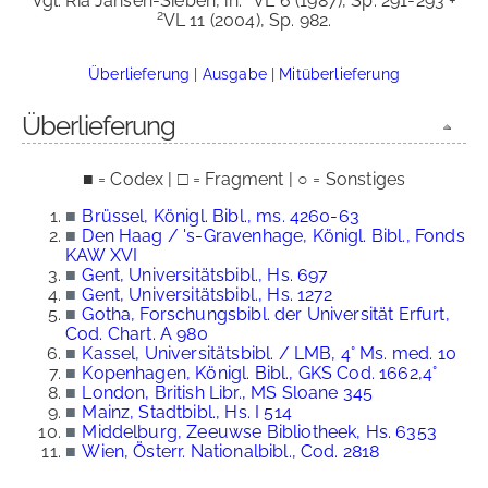
Vgl. Ria Jansen-Sieben, in:
VL 6 (1987), Sp. 291-293 +
2
VL 11 (2004), Sp. 982.
Überlieferung
|
Ausgabe
|
Mitüberlieferung
Überlieferung
■ = Codex | □ = Fragment | ○ = Sonstiges
■
Brüssel, Königl. Bibl., ms. 4260-63
■
Den Haag / 's-Gravenhage, Königl. Bibl., Fonds
KAW XVI
■
Gent, Universitätsbibl., Hs. 697
■
Gent, Universitätsbibl., Hs. 1272
■
Gotha, Forschungsbibl. der Universität Erfurt,
Cod. Chart. A 980
■
Kassel, Universitätsbibl. / LMB, 4° Ms. med. 10
■
Kopenhagen, Königl. Bibl., GKS Cod. 1662,4°
■
London, British Libr., MS Sloane 345
■
Mainz, Stadtbibl., Hs. I 514
■
Middelburg, Zeeuwse Bibliotheek, Hs. 6353
■
Wien, Österr. Nationalbibl., Cod. 2818