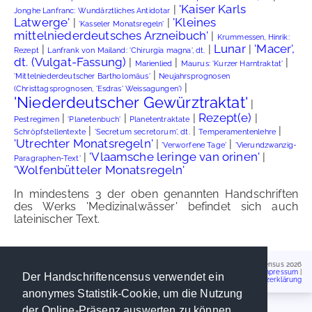
'Kaiser Karls
|
Jonghe Lanfranc: Wundärztliches Antidotar
Latwerge'
'Kleines
|
|
'Kasseler Monatsregeln'
mittelniederdeutsches Arzneibuch'
|
Krummessen, Hinrik:
Lunar
'Macer',
|
|
|
Rezept
Lanfrank von Mailand: 'Chirurgia magna', dt.
dt. (Vulgat-Fassung)
|
|
|
Marienlied
Maurus: 'Kurzer Harntraktat'
|
'Mittelniederdeutscher Bartholomäus'
Neujahrsprognosen
|
(Christtagsprognosen, 'Esdras' Weissagungen')
'Niederdeutscher Gewürztraktat'
|
Rezept(e)
|
|
|
|
Pestregimen
'Planetenbuch'
Planetentraktate
|
|
|
Schröpfstellentexte
'Secretum secretorum', dt.
Temperamentenlehre
'Utrechter Monatsregeln'
|
|
'Verworfene Tage'
'Vierundzwanzig-
'Vlaamsche leringe van orinen'
|
|
Paragraphen-Text'
'Wolfenbütteler Monatsregeln'
In mindestens 3 der oben genannten Handschriften
des Werks 'Medizinalwässer' befindet sich auch
lateinischer Text.
Handschriftencensus 2026
Impressum
|
Der Handschriftencensus verwendet ein
Datenschutzerklärung
anonymes Statistik-Cookie, um die Nutzung
der Online-Präsenz auswerten zu können.