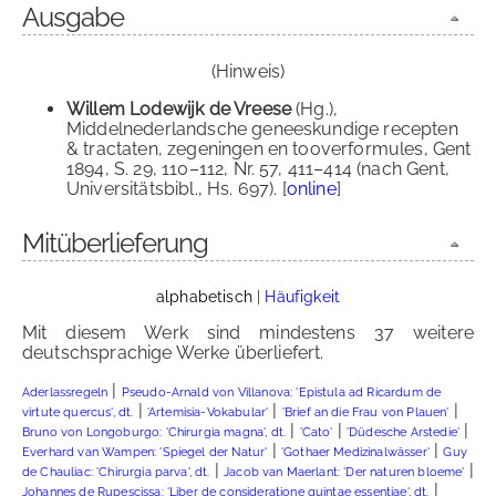
Ausgabe
(Hinweis)
Willem Lodewijk de Vreese
(Hg.),
Middelnederlandsche geneeskundige recepten
& tractaten, zegeningen en tooverformules, Gent
1894, S. 29, 110–112, Nr. 57, 411–414 (nach Gent,
Universitätsbibl., Hs. 697). [
online
]
Mitüberlieferung
alphabetisch
|
Häufigkeit
Mit diesem Werk sind mindestens 37 weitere
deutschsprachige Werke überliefert.
|
Aderlassregeln
Pseudo-Arnald von Villanova: 'Epistula ad Ricardum de
|
|
|
virtute quercus', dt.
'Artemisia-Vokabular'
'Brief an die Frau von Plauen'
|
|
|
Bruno von Longoburgo: 'Chirurgia magna', dt.
'Cato'
'Düdesche Arstedie'
|
|
Everhard van Wampen: 'Spiegel der Natur'
'Gothaer Medizinalwässer'
Guy
|
|
de Chauliac: 'Chirurgia parva', dt.
Jacob van Maerlant: 'Der naturen bloeme'
|
Johannes de Rupescissa: 'Liber de consideratione quintae essentiae', dt.