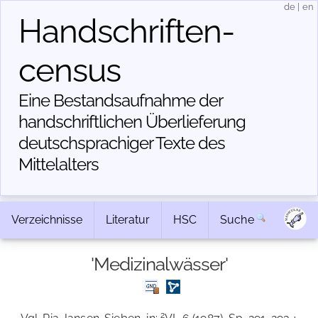
de
|
en
Handschriften­
census
Eine Bestandsaufnahme der
handschriftlichen Über­lieferung
deutschsprachiger Texte des
Mittelalters
Verzeichnisse
Literatur
HSC
Suche
'Medizinalwässer'
2