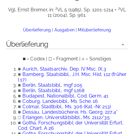
2
2
Vgl. Ernst Bremer, in:
VL 5 (1985), Sp. 1201-1214 +
VL
11 (2004), Sp. 961.
Überlieferung
|
Ausgaben
|
Mitüberlieferung
Überlieferung
■ = Codex | □ = Fragment | ○ = Sonstiges
■
Aurich, Staatsarchiv, Dep. IV Msc. IX,3
■
Bamberg, Staatsbibl., J.H. Msc. Hist. 112 (früher
I.17)
■
Berlin, Staatsbibl., mgf 205
■
Berlin, Staatsbibl., mgf 1268
■
Budapest, Nationalbibl., Cod. Germ. 41
■
Coburg, Landesbibl., Ms. Sche. 16
■
Colmar, Stadtbibl., Ms. 306 (Kat.-Nr. 213)
■
Dessau, Landesbücherei, Hs. Georg. 227.4°
□
Erlangen, Universitätsbibl., Ms. 2112/35
■
Gotha, Forschungsbibl. der Universität Erfurt,
Cod. Chart. A 26
■
Gotha, Forschungsbibl. der Universität Erfurt,