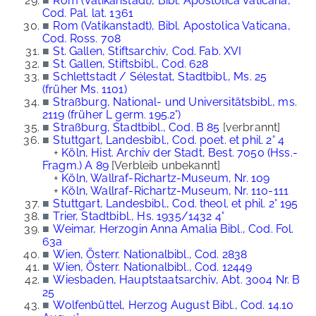
■
Rom (Vatikanstadt), Bibl. Apostolica Vaticana,
Cod. Pal. lat. 1361
■
Rom (Vatikanstadt), Bibl. Apostolica Vaticana,
Cod. Ross. 708
■
St. Gallen, Stiftsarchiv, Cod. Fab. XVI
■
St. Gallen, Stiftsbibl., Cod. 628
■
Schlettstadt / Sélestat, Stadtbibl., Ms. 25
(früher Ms. 1101)
■
Straßburg, National- und Universitätsbibl., ms.
2119 (früher L germ. 195.2°)
■
Straßburg, Stadtbibl., Cod. B 85
[verbrannt]
■
Stuttgart, Landesbibl., Cod. poet. et phil. 2° 4
+
Köln, Hist. Archiv der Stadt, Best. 7050 (Hss.-
Fragm.) A 89
[Verbleib unbekannt]
+
Köln, Wallraf-Richartz-Museum, Nr. 109
+
Köln, Wallraf-Richartz-Museum, Nr. 110-111
■
Stuttgart, Landesbibl., Cod. theol. et phil. 2° 195
■
Trier, Stadtbibl., Hs. 1935/1432 4°
■
Weimar, Herzogin Anna Amalia Bibl., Cod. Fol.
63a
■
Wien, Österr. Nationalbibl., Cod. 2838
■
Wien, Österr. Nationalbibl., Cod. 12449
■
Wiesbaden, Hauptstaatsarchiv, Abt. 3004 Nr. B
25
■
Wolfenbüttel, Herzog August Bibl., Cod. 14.10