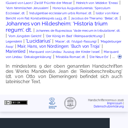
|
|
(Guiard von Laon:) 'Zwölf Früchte der Messe'
Heinrich von Veldeke: 'Eneas'
|
'Vom himmlischen Jerusalem'
Honorius Augustodunensis: 'Speculum
|
|
Ecclesiae', dt.
'Indulgentiae ecclesiarum urbis Romae', dt.
Isidor von Kiew:
|
|
Bericht vom Fall Konstantinopels 1453, dt.
Jacobus de Theramo: 'Belial', dt.
Johannes von Hildesheim: 'Historia trium
regum', dt.
|
Johannes de Rupescissa: 'Vade mecum in tribulatione', dt.
|
|
|
'Vom Jüngsten Gericht'
'Der König im Bad' (Reimpaardichtung)
'Lucidarius'
|
|
|
Legende(n)
'Macer', dt. (Vulgat-Fassung)
'Magdeburger
|
|
Mair, Hans, von Nördlingen: 'Buch von Troja'
Äsop'
|
|
Marienlied
Marquard von Lindau: 'Auszug der Kinder Israel'
Marquard
|
|
| ...
von Lindau: 'Dekalogerklärung'
'Mirabilia Romae', dt.
'Die Neue Ee'
In mindestens 9 der oben genannten Handschriften
des Werks Mandeville, Jean de: 'Reisebeschreibung'
(dt. von Otto von Diemeringen) befindet sich auch
lateinischer Text.
Handschriftencensus 2026
Impressum
|
Datenschutzerklärung