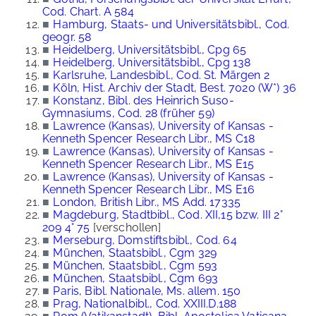
Cod. Chart. A 584
■
Hamburg, Staats- und Universitätsbibl., Cod.
geogr. 58
■
Heidelberg, Universitätsbibl., Cpg 65
■
Heidelberg, Universitätsbibl., Cpg 138
■
Karlsruhe, Landesbibl., Cod. St. Märgen 2
■
Köln, Hist. Archiv der Stadt, Best. 7020 (W*) 36
■
Konstanz, Bibl. des Heinrich Suso-
Gymnasiums, Cod. 28 (früher 59)
■
Lawrence (Kansas), University of Kansas -
Kenneth Spencer Research Libr., MS C18
■
Lawrence (Kansas), University of Kansas -
Kenneth Spencer Research Libr., MS E15
■
Lawrence (Kansas), University of Kansas -
Kenneth Spencer Research Libr., MS E16
■
London, British Libr., MS Add. 17335
■
Magdeburg, Stadtbibl., Cod. XII,15 bzw. III 2°
209 4° 75
[verschollen]
■
Merseburg, Domstiftsbibl., Cod. 64
■
München, Staatsbibl., Cgm 329
■
München, Staatsbibl., Cgm 593
■
München, Staatsbibl., Cgm 693
■
Paris, Bibl. Nationale, Ms. allem. 150
■
Prag, Nationalbibl., Cod. XXIII.D.188