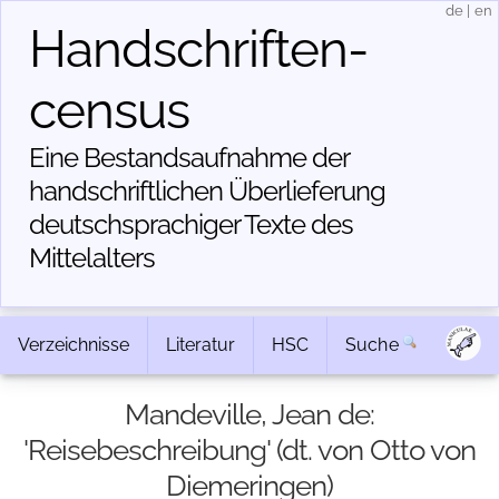
de
|
en
Handschriften­
census
Eine Bestandsaufnahme der
handschriftlichen Über­lieferung
deutschsprachiger Texte des
Mittelalters
Verzeichnisse
Literatur
HSC
Suche
Mandeville, Jean de:
'Reisebeschreibung' (dt. von Otto von
Diemeringen)